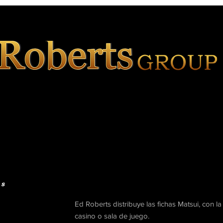
ps
Ed Roberts distribuye las fichas Matsui, con l
casino o sala de juego.