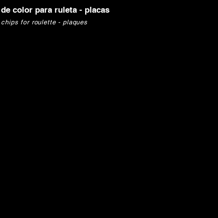
 de color para ruleta - placas
 chips for roulette - plaques