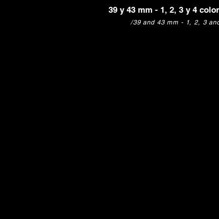
39 y 43 mm - 1, 2, 3 y 4 colo
/39 and 43 mm - 1, 2, 3 and 